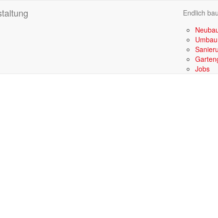
GmbH
Endlich ba
Neuba
Umbau
63 Hörsching
Sanier
Garten
Jobs