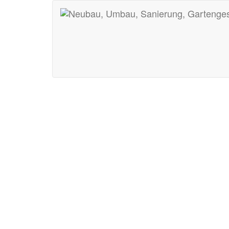
STIEBEL ELTRON 
Margaritenstraße 4A, 40